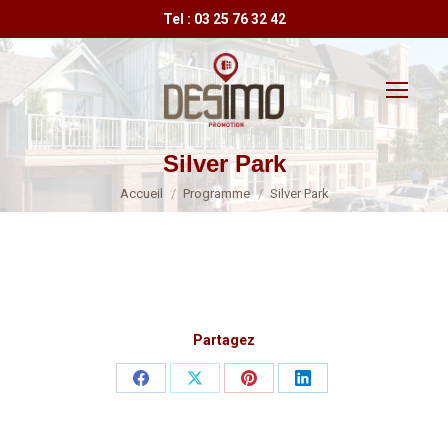
Tel : 03 25 76 32 42
Silver Park
Vous êtes ici :
Accueil
Programme
Silver Park
Partagez
Partager
Partager
Partager
Partager
sur
sur
sur
sur