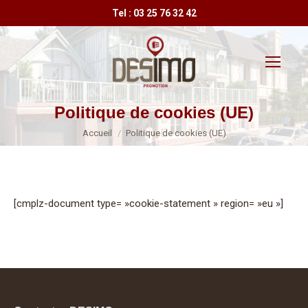
Tel : 03 25 76 32 42
Politique de cookies (UE)
Vous êtes ici :
Accueil
Politique de cookies (UE)
[cmplz-document type= »cookie-statement » region= »eu »]