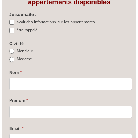
appartements disponibles
DESIMO
Je souhaite :
avoir des informations sur les appartements
Benoit
être rappelé
Malon
Civilité
Monsieur
Madame
Nom
*
Prénom
*
Email
*