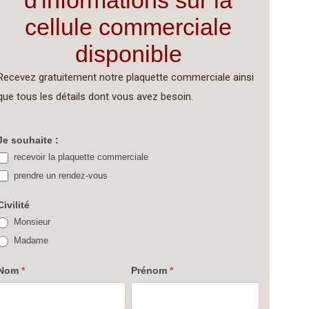
d'informations sur la
cellule commerciale
disponible
Recevez gratuitement notre plaquette commerciale ainsi
que tous les détails dont vous avez besoin.
DESIMO
Je souhaite :
recevoir la plaquette commerciale
Cellules
prendre un rendez-vous
commerciales
Le
Civilité
Huit
Monsieur
Bis
Madame
à
Nom
*
Prénom
*
Rosières-
près-