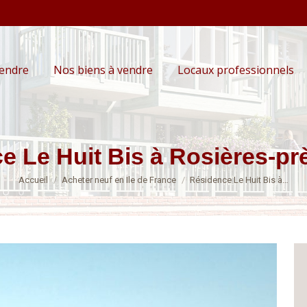
vendre
Nos biens à vendre
Locaux professionnels
e Le Huit Bis à Rosières-pr
Vous êtes ici :
Accueil
Acheter neuf en Ile de France
Résidence Le Huit Bis à…