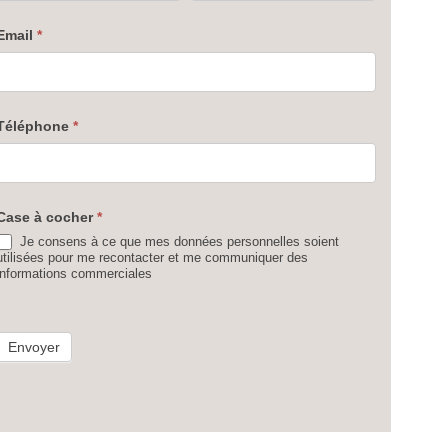
Troyes
Email
*
Téléphone
*
Case à cocher
*
Je consens à ce que mes données personnelles soient
utilisées pour me recontacter et me communiquer des
informations commerciales
Envoyer