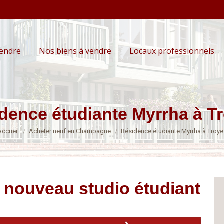
vendre
Nos biens à vendre
Locaux professionnels
dence étudiante Myrrha à T
Vous êtes ici :
Accueil
Acheter neuf en Champagne
Résidence étudiante Myrrha à Troye
e nouveau studio étudiant