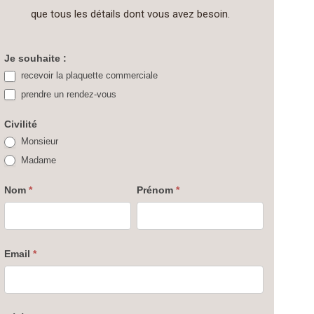
que tous les détails dont vous avez besoin.
DESIMO
Je souhaite :
recevoir la plaquette commerciale
Myrrha
prendre un rendez-vous
à
Troyes
Civilité
Monsieur
Madame
Nom
*
Prénom
*
Email
*