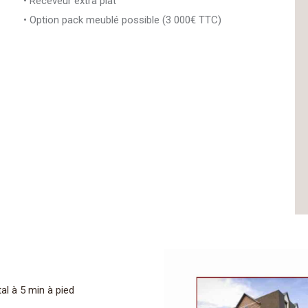
• Receveur extra plat
• Option pack meublé possible (3 000€ TTC)
al à 5 min à pied