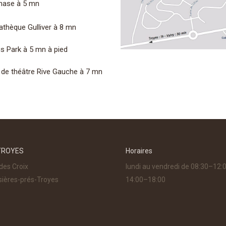
ase à 5 mn
athèque Gulliver à 8 mn
s Park à 5 mn à pied
e de théâtre Rive Gauche à 7 mn
TROYES
Horaires
des Croix
lundi au vendredi de 08:30–12:0
ières-prés-Troyes
14:00–18:00